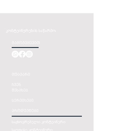
კონტეინერების საწარმო
გამოგვყევით
მთავარი
ჩვენ
შესახებ
სერვისები
პროდუქტები
საცხოვრებელი კონტეინერი
საოფისე კონტეინერი