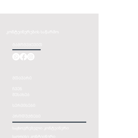
კონტეინერების საწარმო
გამოგვყევით
მთავარი
ჩვენ
შესახებ
სერვისები
პროდუქტები
საცხოვრებელი კონტეინერი
საოფისე კონტეინერი