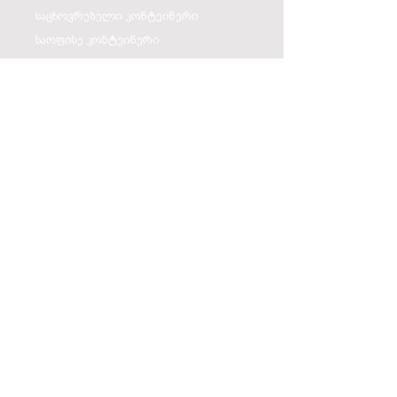
საცხოვრებელი კონტეინერი
საოფისე კონტეინერი
სასაწყობე კონტეინერი
ორსართულიანი კონტეინერი
საგუშაგო კონტეინერი
სანიტარული კონტეინერი
კოტეჯი
კომერციული ფართი Drive
კონტაქტი
571 17 98 37
giorgi.ph@portalco.ge
თბილისი